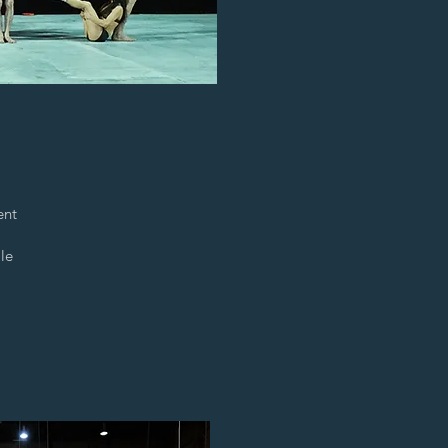
ent
le