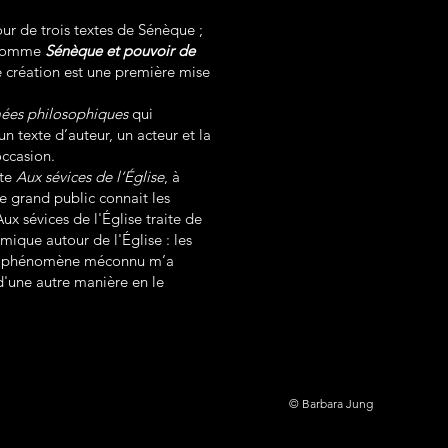
ur de trois textes de Sénèque ;
e nomme
Sénèque et pouvoir de
 création est une première mise
mées philosophiques
qui
n texte d’auteur, un acteur et la
occasion.
xte
Aux sévices de l‘Église
, à
Le grand public connait les
Aux sévices de l'Église traite de
mique autour de l'Église : les
. Ce phénomène méconnu m’a
e d'une autre manière en le
© Barbara Jung