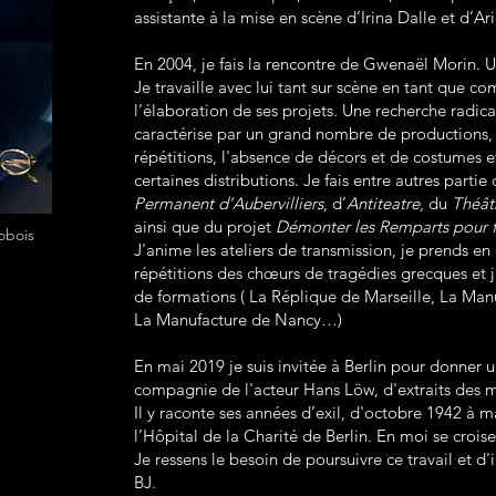
assistante à la mise en scène d’Irina Dalle et d’Ar
En 2004, je fais la rencontre de Gwenaël Morin. 
Je travaille avec lui tant sur scène en tant que 
l’élaboration de ses projets. Une recherche radica
caractérise par un grand nombre de productions,
répétitions, l'absence de décors et de costumes 
certaines distributions. Je fais entre autres parti
Permanent d’Aubervilliers
, d’
Antiteatre
, du
Théât
ainsi que du projet
Démonter les Remparts pour fi
obois
J'anime les ateliers de transmission, je prends en 
répétitions des chœurs de tragédies grecques et j’
de formations ( La Réplique de Marseille, La Ma
La Manufacture de Nancy…)
En mai 2019 je suis invitée à Berlin pour donner u
compagnie de l'acteur Hans Löw, d'extraits des 
Il y raconte ses années d’exil, d'octobre 1942 à ma
l’Hôpital de la Charité de Berlin. En moi se croise
Je ressens le besoin de poursuivre ce travail et d'i
BJ.