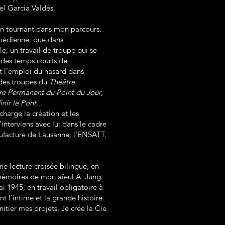
iel Garcia Valdès.
Un tournant dans mon parcours.
comédienne, que dans
le, un travail de troupe qui se
 des temps courts de
et l'emploi du hasard dans
e des troupes du
Théâtre
re Permanent du Point du Jour
,
nir le Pont
...
charge la création et les
interviens avec lui dans le cadre
nufacture de Lausanne, l’ENSATT,
ne lecture croisée bilingue, en
mémoires de mon aïeul A. Jung.
i 1945, en travail obligatoire à
nt l’intime et la grande histoire.
nitier mes projets. Je crée la Cie